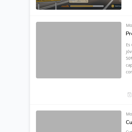
Mod
Pr
Es 
jóv
50%
cap
con
Mod
Cu
Cur