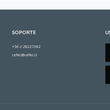
SOPORTE
U
+56 2 28227382
cefec@cefec.cl