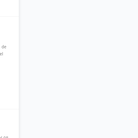
o de
el
al 08