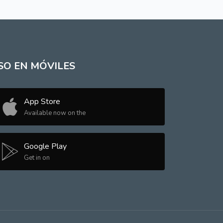
SO EN MÓVILES
App Store
Available now on the
Google Play
Get in on