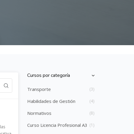
Cursos por categoría
Salta [Cocoon] Course Categories List
Transporte
(3)
Habilidades de Gestión
(4)
Normativos
(8)
Curso Licencia Profesional A3
(1)
las
rativa