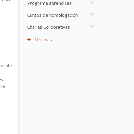
Programa aprendices
(0)
Cursos de homologación
(0)
Charlas Corporativas
(0)
Ver mas
almente
es
 de