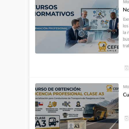
Mod
No
Exi
los
la 
bus
tra
Mod
Cu