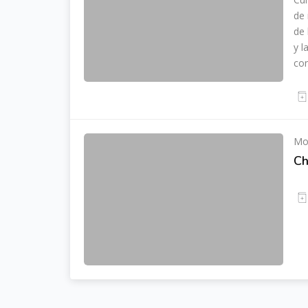
de 
de 
y l
con
Mo
Ch