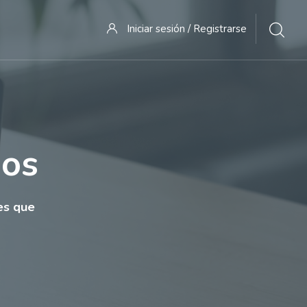
Iniciar sesión / Registrarse
sos
es que