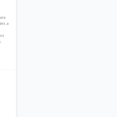
para
ales a
los
.