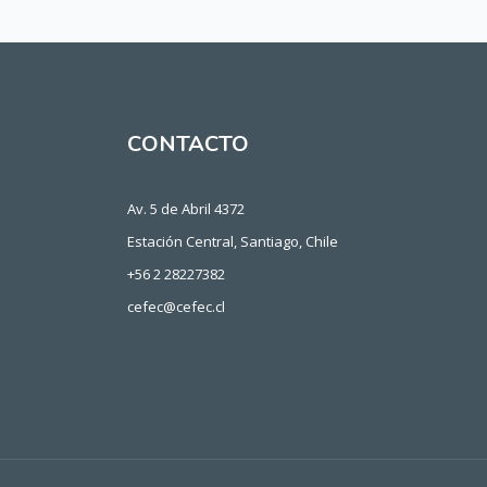
CONTACTO
Av. 5 de Abril 4372
Estación Central, Santiago, Chile
+56 2 28227382
cefec@cefec.cl