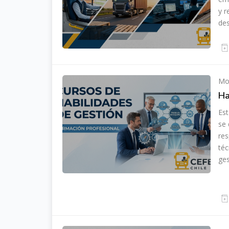
y r
de
Mod
Ha
Est
se 
res
téc
ges